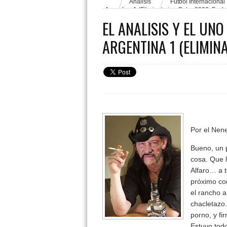
Analisis
Futbol Internacional
Argentina 1 (Eliminatorias Qatar 2022. Fech
EL ANALISIS Y EL UN
ARGENTINA 1 (ELIMIN
Por el Nen
Bueno, un p
cosa. Que l
Alfaro… a t
próximo cor
el rancho a
chacletazo
porno, y fi
Estuvo todo