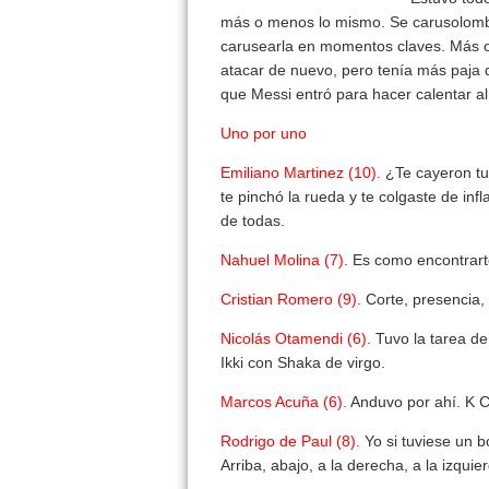
más o menos lo mismo. Se carusolomb
carusearla en momentos claves. Más 
atacar de nuevo, pero tenía más paja q
que Messi entró para hacer calentar a
Uno por uno
Emiliano Martinez (10).
¿Te cayeron tu
te pinchó la rueda y te colgaste de infl
de todas.
Nahuel Molina (7).
Es como encontrarte 
Cristian Romero (9).
Corte, presencia,
Nicolás Otamendi (6).
Tuvo la tarea de
Ikki con Shaka de virgo.
Marcos Acuña (6).
Anduvo por ahí. K C
Rodrigo de Paul (8).
Yo si tuviese un b
Arriba, abajo, a la derecha, a la izquie