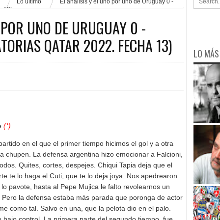
Lo último
El analisis y el uno por uno de Uruguay 0 -
a 13)
O POR UNO DE URUGUAY 0 -
ATORIAS QATAR 2022. FECHA 13)
LO MÁS
e
(*)
artido en el que el primer tiempo hicimos el gol y a otra
a chupen. La defensa argentina hizo emocionar a Falcioni,
odos. Quites, cortes, despejes. Chiqui Tapia deja que el
te te lo haga el Cuti, que te lo deja joya. Nos apedrearon
 lo pavote, hasta al Pepe Mujica le falto revolearnos un
. Pero la defensa estaba más parada que poronga de actor
rme como tal. Salvo en una, que la pelota dio en el palo.
 bajo control. La primera parte del segundo tiempo, fue