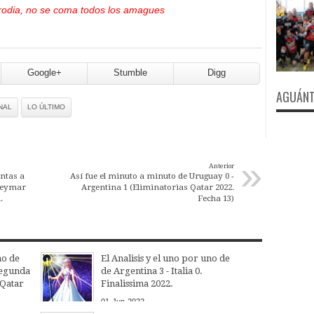
arodia, no se coma todos los amagues
Google+
Stumble
Digg
AGUÁNT
NAL
LO ÚLTIMO
»
Anterior
entas a
Así fue el minuto a minuto de Uruguay 0 -
 Neymar
Argentina 1 (Eliminatorias Qatar 2022.
.
Fecha 13)
no de
El Analisis y el uno por uno de
Segunda
de Argentina 3 - Italia 0.
 Qatar
Finalissima 2022.
01
Jun
2022