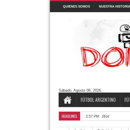
QUIENES SOMOS
NUESTRA HISTORI
Denunciar abuso
Buscar este blog
Cuentos/ Frases y más
#ELPROGRAMADEFANTINO
CUENTOS
Aguántanos en Twitter
Tweets by DonPatadon
Pages
Style5
Sábado, Agosto 08, 2026
FÚTBOL ARGENTINO
FÚ
HEADLINES
Horarios de la 
2:57 PM