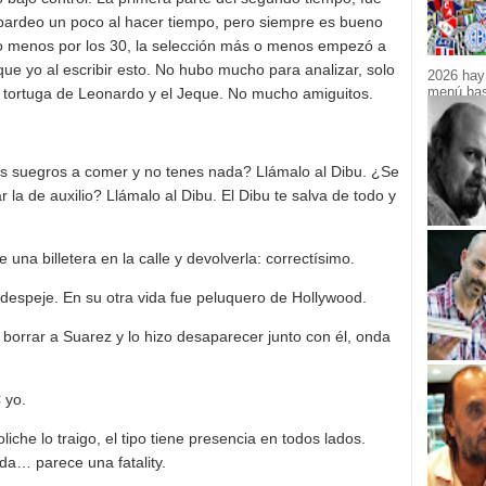
ardeo un poco al hacer tiempo, pero siempre es bueno
o menos por los 30, la selección más o menos empezó a
ue yo al escribir esto. No hubo mucho para analizar, solo
2026 hay 
menú bast
l tortuga de Leonardo y el Jeque. No mucho amiguitos.
s suegros a comer y no tenes nada? Llámalo al Dibu. ¿Se
ar la de auxilio? Llámalo al Dibu. El Dibu te salva de todo y
una billetera en la calle y devolverla: correctísimo.
 despeje. En su otra vida fue peluquero de Hollywood.
 borrar a Suarez y lo hizo desaparecer junto con él, onda
 yo.
oliche lo traigo, el tipo tiene presencia en todos lados.
rda… parece una fatality.