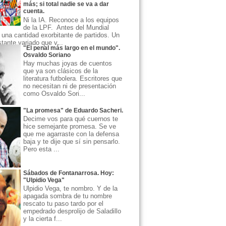
más; si total nadie se va a dar
cuenta.
Ni la IA. Reconoce a los equipos
de la LPF. Antes del Mundial
una cantidad exorbitante de partidos. Un
ante variado que v...
"El penal más largo en el mundo".
Osvaldo Soriano
Hay muchas joyas de cuentos
que ya son clásicos de la
literatura futbolera. Escritores que
no necesitan ni de presentación
como Osvaldo Sori...
"La promesa" de Eduardo Sacheri.
Decime vos para qué cuernos te
hice semejante promesa. Se ve
que me agarraste con la defensa
baja y te dije que sí sin pensarlo.
Pero esta ...
Sábados de Fontanarrosa. Hoy:
"Ulpidio Vega"
Ulpidio Vega, te nombro. Y de la
apagada sombra de tu nombre
rescato tu paso tardo por el
empedrado desprolijo de Saladillo
y la cierta f...