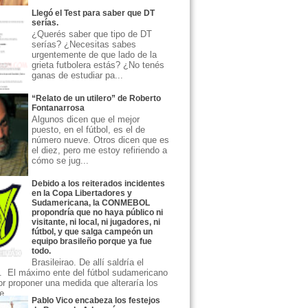
Llegó el Test para saber que DT
serías.
¿Querés saber que tipo de DT
serías? ¿Necesitas sabes
urgentemente de que lado de la
grieta futbolera estás? ¿No tenés
ganas de estudiar pa...
“Relato de un utilero” de Roberto
Fontanarrosa
Algunos dicen que el mejor
puesto, en el fútbol, es el de
número nueve. Otros dicen que es
el diez, pero me estoy refiriendo a
cómo se jug...
Debido a los reiterados incidentes
en la Copa Libertadores y
Sudamericana, la CONMEBOL
propondría que no haya público ni
visitante, ni local, ni jugadores, ni
fútbol, y que salga campeón un
equipo brasileño porque ya fue
todo.
Brasileirao. De allí saldría el
 El máximo ente del fútbol sudamericano
or proponer una medida que alteraría los
...
Pablo Vico encabeza los festejos