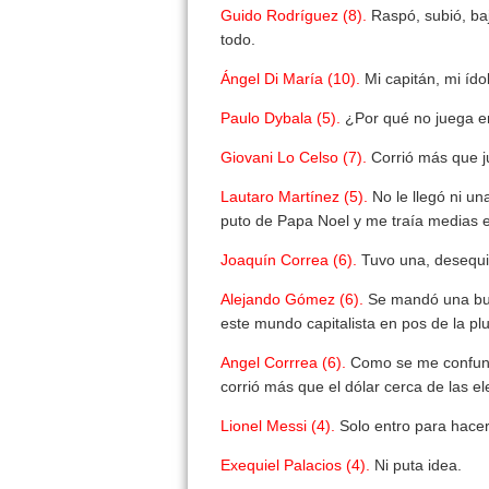
Guido Rodríguez (8).
Raspó, subió, baj
todo.
Ángel Di María (10).
Mi capitán, mi ído
Paulo Dybala (5).
¿Por qué no juega e
Giovani Lo Celso (7).
Corrió más que j
Lautaro Martínez (5).
No le llegó ni u
puto de Papa Noel y me traía medias e
Joaquín Correa (6).
Tuvo una, desequil
Alejando Gómez (6).
Se mandó una bue
este mundo capitalista en pos de la plu
Angel Corrrea (6).
Como se me confunde
corrió más que el dólar cerca de las el
Lionel Messi (4).
Solo entro para hacer
Exequiel Palacios (4).
Ni puta idea.