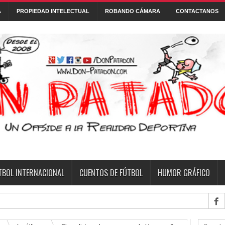
A
PROPIEDAD INTELECTUAL
ROBANDO CÁMARA
CONTACTANOS
Con tecnología de
Blogger
.
 DE FÚTBOL
FONTANARROSA
FRASES
HUMOR GRÁFICO
NI
TBOL INTERNACIONAL
CUENTOS DE FÚTBOL
HUMOR GRÁFICO
fecha 6 del Torn