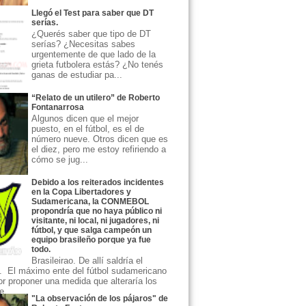
Llegó el Test para saber que DT
serías.
¿Querés saber que tipo de DT
serías? ¿Necesitas sabes
urgentemente de que lado de la
grieta futbolera estás? ¿No tenés
ganas de estudiar pa...
“Relato de un utilero” de Roberto
Fontanarrosa
Algunos dicen que el mejor
puesto, en el fútbol, es el de
número nueve. Otros dicen que es
el diez, pero me estoy refiriendo a
cómo se jug...
Debido a los reiterados incidentes
en la Copa Libertadores y
Sudamericana, la CONMEBOL
propondría que no haya público ni
visitante, ni local, ni jugadores, ni
fútbol, y que salga campeón un
equipo brasileño porque ya fue
todo.
Brasileirao. De allí saldría el
 El máximo ente del fútbol sudamericano
or proponer una medida que alteraría los
...
"La observación de los pájaros" de