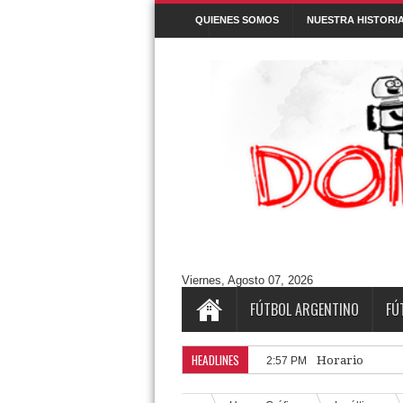
QUIENES SOMOS
NUESTRA HISTORI
Denunciar abuso
Buscar este blog
Cuentos/ Frases y más
#ELPROGRAMADEFANTINO
CUENTOS
Aguántanos en Twitter
Tweets by DonPatadon
Pages
Style5
Viernes, Agosto 07, 2026
FÚTBOL ARGENTINO
FÚ
HEADLINES
Horarios de la 
2:57 PM