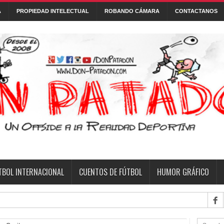
A
PROPIEDAD INTELECTUAL
ROBANDO CÁMARA
CONTACTANOS
Con tecnología de
Blogger
.
 DE FÚTBOL
FONTANARROSA
FRASES
HUMOR GRÁFICO
NI
TBOL INTERNACIONAL
CUENTOS DE FÚTBOL
HUMOR GRÁFICO
fecha 6 del Tor