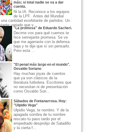
más; si total nadie se va a dar
cuenta.
Ni la IA. Reconoce a los equipos
de la LPF. Antes del Mundial
una cantidad exorbitante de partidos. Un
ante variado que v...
"La promesa" de Eduardo Sacheri.
Decime vos para qué cuernos te
hice semejante promesa. Se ve
que me agarraste con la defensa
baja y te dije que sí sin pensarlo.
Pero esta ...
"El penal más largo en el mundo".
Osvaldo Soriano
Hay muchas joyas de cuentos
que ya son clásicos de la
literatura futbolera. Escritores que
no necesitan ni de presentación
como Osvaldo Sori...
Sábados de Fontanarrosa. Hoy:
"Ulpidio Vega"
Ulpidio Vega, te nombro. Y de la
apagada sombra de tu nombre
rescato tu paso tardo por el
empedrado desprolijo de Saladillo
y la cierta f...