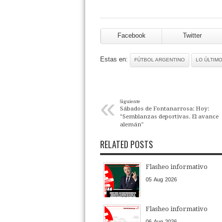
Facebook
Twitter
Estas en:
FÚTBOL ARGENTINO
LO ÚLTIM
«
Siguiente
Sábados de Fontanarrosa: Hoy:
"Semblanzas deportivas. El avance
alemán"
RELATED POSTS
Flasheo informativo
05
Aug
2026
Flasheo informativo
06
Aug
2026