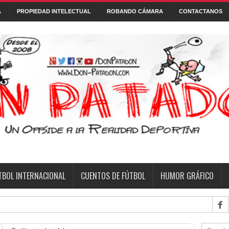
A
PROPIEDAD INTELECTUAL
ROBANDO CÁMARA
CONTACTANOS
Con tecnología de
Blogger
.
 DE FÚTBOL
FONTANARROSA
FRASES
HUMOR GRÁFICO
NI
TBOL INTERNACIONAL
CUENTOS DE FÚTBOL
HUMOR GRÁFICO
fecha 6 del Torneo C