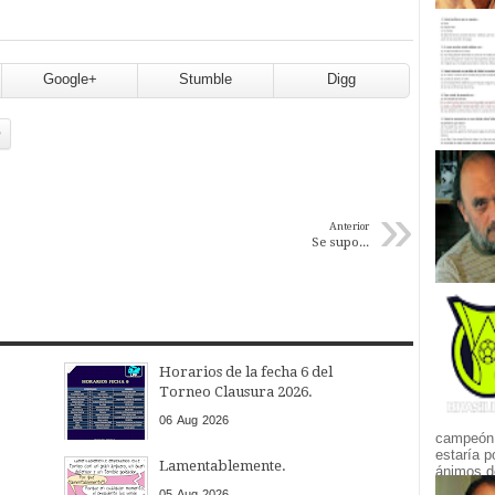
Google+
Stumble
Digg
O
»
Anterior
Se supo...
Horarios de la fecha 6 del
Torneo Clausura 2026.
06
Aug
2026
campeón.
estaría p
Lamentablemente.
ánimos de
05
Aug
2026