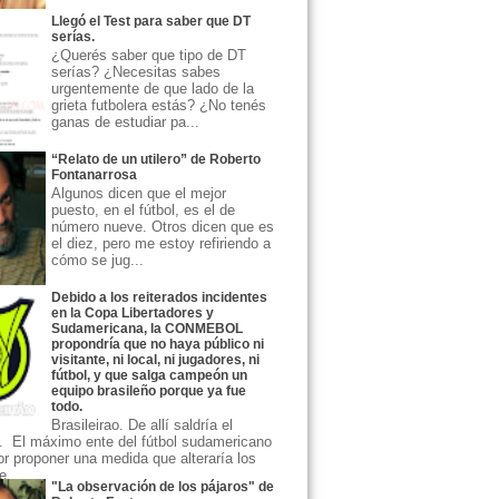
Llegó el Test para saber que DT
serías.
¿Querés saber que tipo de DT
serías? ¿Necesitas sabes
urgentemente de que lado de la
grieta futbolera estás? ¿No tenés
ganas de estudiar pa...
“Relato de un utilero” de Roberto
Fontanarrosa
Algunos dicen que el mejor
puesto, en el fútbol, es el de
número nueve. Otros dicen que es
el diez, pero me estoy refiriendo a
cómo se jug...
Debido a los reiterados incidentes
en la Copa Libertadores y
Sudamericana, la CONMEBOL
propondría que no haya público ni
visitante, ni local, ni jugadores, ni
fútbol, y que salga campeón un
equipo brasileño porque ya fue
todo.
Brasileirao. De allí saldría el
 El máximo ente del fútbol sudamericano
or proponer una medida que alteraría los
...
"La observación de los pájaros" de