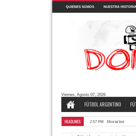
QUIENES SOMOS
NUESTRA HISTORI
Denunciar abuso
Buscar este blog
Cuentos/ Frases y más
#ELPROGRAMADEFANTINO
CUENTOS
Aguántanos en Twitter
Tweets by DonPatadon
Pages
Style5
Viernes, Agosto 07, 2026
FÚTBOL ARGENTINO
FÚ
HEADLINES
Horarios de la 
2:57 PM