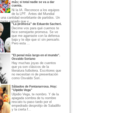
más; si total nadie se va a dar
cuenta.
Ni la IA. Reconoce a los equipos
de la LPF. Antes del Mundial
una cantidad exorbitante de partidos. Un
ante variado que v...
"La promesa" de Eduardo Sacheri.
Decime vos para qué cuernos te
hice semejante promesa. Se ve
que me agarraste con la defensa
baja y te dije que sí sin pensarlo.
Pero esta ...
"El penal más largo en el mundo".
Osvaldo Soriano
Hay muchas joyas de cuentos
que ya son clásicos de la
literatura futbolera. Escritores que
no necesitan ni de presentación
como Osvaldo Sori...
Sábados de Fontanarrosa. Hoy:
"Ulpidio Vega"
Ulpidio Vega, te nombro. Y de la
apagada sombra de tu nombre
rescato tu paso tardo por el
empedrado desprolijo de Saladillo
y la cierta f...