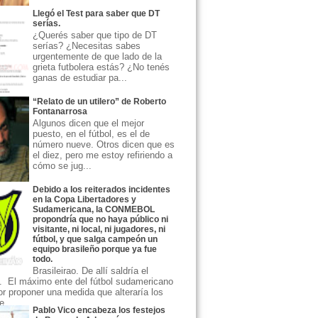
Llegó el Test para saber que DT
serías.
¿Querés saber que tipo de DT
serías? ¿Necesitas sabes
urgentemente de que lado de la
grieta futbolera estás? ¿No tenés
ganas de estudiar pa...
“Relato de un utilero” de Roberto
Fontanarrosa
Algunos dicen que el mejor
puesto, en el fútbol, es el de
número nueve. Otros dicen que es
el diez, pero me estoy refiriendo a
cómo se jug...
Debido a los reiterados incidentes
en la Copa Libertadores y
Sudamericana, la CONMEBOL
propondría que no haya público ni
visitante, ni local, ni jugadores, ni
fútbol, y que salga campeón un
equipo brasileño porque ya fue
todo.
Brasileirao. De allí saldría el
 El máximo ente del fútbol sudamericano
or proponer una medida que alteraría los
...
Pablo Vico encabeza los festejos