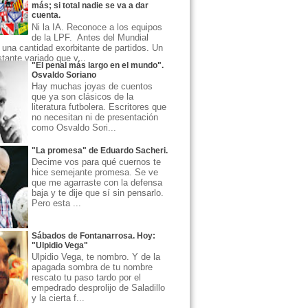
más; si total nadie se va a dar
cuenta.
Ni la IA. Reconoce a los equipos
de la LPF. Antes del Mundial
una cantidad exorbitante de partidos. Un
ante variado que v...
"El penal más largo en el mundo".
Osvaldo Soriano
Hay muchas joyas de cuentos
que ya son clásicos de la
literatura futbolera. Escritores que
no necesitan ni de presentación
como Osvaldo Sori...
"La promesa" de Eduardo Sacheri.
Decime vos para qué cuernos te
hice semejante promesa. Se ve
que me agarraste con la defensa
baja y te dije que sí sin pensarlo.
Pero esta ...
Sábados de Fontanarrosa. Hoy:
"Ulpidio Vega"
Ulpidio Vega, te nombro. Y de la
apagada sombra de tu nombre
rescato tu paso tardo por el
empedrado desprolijo de Saladillo
y la cierta f...