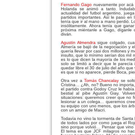
Fernando Gago
nuevamente por acá y
Holanda se animó a tanto. Induda
actualidad del futbol argentino, jue
partidos importantes. Así le paso en
tenía que ir al mano a mano perdió. 
insólitamente. Ahora tenía que ganar
próxima miéntanle a Gago, díganle 
diván.
Agustín Almendra
sigue colgado, cua
Almería se bajó de la negociación y el
quería llevar por casi dos millones y 
insulto, que lo mínimo serían dos mil 
es lo que dicen la mayoría de los med
solo se limitó a decir que le parecía 
quedar libre el 30 de julio del año qu
es que si no aparece, pierde Boca, pier
Otra vez a
Tomás Chancalay
se sol
Cristina… ¿Ah, no? Bueno no importa,
el partido contra Godoy Cruz le había
bestial al pibe Agustín Giay. Volv
situaciones: queremos creer que no fu
lesionar a un colega… queremos creer
su equipo con uno menos, que los árbit
con un amigo de Macri.
Todavía no vino la tormenta de Santa
de todos lados por como juega el Rojo
sino porque volvió… Pensar que vino 
El tema es que JCF milagros no hace