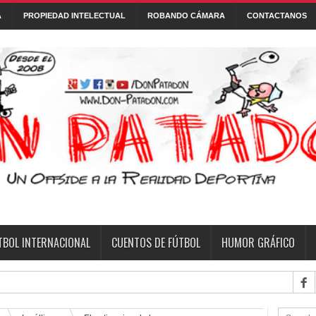
A
PROPIEDAD INTELECTUAL
ROBANDO CÁMARA
CONTACTANOS
Con tecnología de
Blogger
.
 DE FÚTBOL
FONTANARROSA
FRASES
HUMOR GRÁFICO
NI
TBOL INTERNACIONAL
CUENTOS DE FÚTBOL
HUMOR GRÁFICO
fecha 6 del T