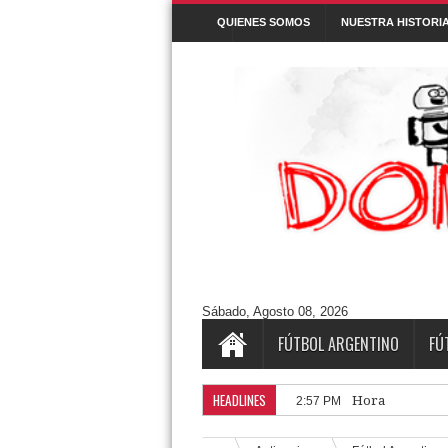
QUIENES SOMOS
NUESTRA HISTORI
Denunciar abuso
Buscar este blog
Cuentos/ Frases y más
#ELPROGRAMADEFANTINO
CUENTOS
Aguántanos en Twitter
Tweets by DonPatadon
Pages
Style5
Sábado, Agosto 08, 2026
FÚTBOL ARGENTINO
FÚ
HEADLINES
Horarios de la 
2:57 PM