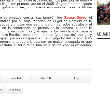
cado hacer magia con esos muchachos, pero por su forma y
que llego por primera vez en el 2005. Seguramente después
, guste y goleé, porque esta es como la mesa de Mirtha
que se empapo con críticas también fue
Gaspar Servio
, el
taron por su floja reacción en el gol de Banfield en la
teadas y críticas que se inundaron las redes sociales y el
ó en la conferencia de prensa en la semana, cuando le
roun, y un poco más y el apache los mandaba a cagar a
AGUÁNT
e hizo Banfield en el primer tiempo (y del partido), fue gol y
, capaz que no se esperaba que un jugador del Taladro justo
arquero, al arquero le cuentan las malas, la cagada es que
lestaba el sol o tenía una vieja deuda con su ex equipo,
Google+
Stumble
Digg
NO
LO ÚLTIMO