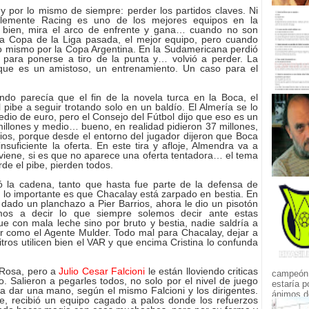
 por lo mismo de siempre: perder los partidos claves. Ni
blemente Racing es uno de los mejores equipos en la
ga bien, mira el arco de enfrente y gana… cuando no son
 la Copa de la Liga pasada, el mejor equipo, pero cuando
Lo mismo por la Copa Argentina. En la Sudamericana perdió
 para ponerse a tiro de la punta y… volvió a perder. La
que es un amistoso, un entrenamiento.
Un caso para el
ndo parecía que el fin de la novela turca en la Boca, el
 pibe a seguir trotando solo en un baldío. El Almería se lo
medio de euro, pero el Consejo del Fútbol dijo que eso es un
millones y medio… bueno, en realidad pidieron 37 millones,
ios, porque desde el entorno del jugador dijeron que Boca
insuficiente la oferta. En este tira y afloje, Almendra va a
e viene, si es que no aparece una oferta tentadora… el tema
de el pibe, pierden todos.
tó la cadena, tanto que hasta fue parte de la defensa de
 lo importante es que Chacalay está zarpado en bestia. En
 dado un planchazo a Pier Barrios, ahora le dio un pisotón
emos a decir lo que siempre solemos decir ante estas
e con mala leche sino por bruto y bestia, nadie saldría a
 como el Agente Mulder. Todo mal para Chacalay, dejar a
ros utilicen bien el VAR y que encima Cristina lo confunda
 Rosa, pero a
Julio Cesar Falcioni
le están lloviendo criticas
campeón.
. Salieron a pegarles todos, no solo por el nivel de juego
estaría p
a dar una mano, según el mismo Falcioni y los dirigentes.
ánimos de
, recibió un equipo cagado a palos donde los refuerzos