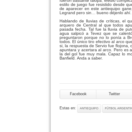
fueron bastante falopa. Medio compli
estilo de juego fue resistido desde 
de aparecer en este antiequipo gane
Legrand pero sin… bueno déjenlo ahí.
Hablando de lluvias de críticas, el 
arquero de Central al que todos apun
pasada fecha. Tal fue la lluvia de pu
agua salpicó a Tevez que se calent
preguntaron porque no lo ponía a B
todos. El único tiro efectivo al arco qu
si, la respuesta de Servio fue flojona
apuntara y acertara al arco. Pero es 
la del gol fue muy mala. Capaz lo mo
Banfield.
Anda a saber.
Facebook
Twitter
Estas en:
ANTIEQUIPO
FÚTBOL ARGENTI