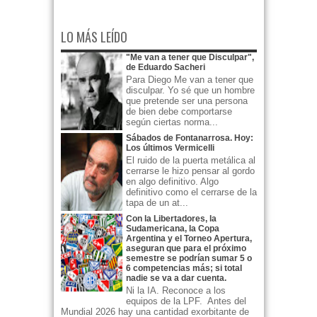
LO MÁS LEÍDO
"Me van a tener que Disculpar",
de Eduardo Sacheri
Para Diego Me van a tener que
disculpar. Yo sé que un hombre
que pretende ser una persona
de bien debe comportarse
según ciertas norma...
Sábados de Fontanarrosa. Hoy:
Los últimos Vermicelli
El ruido de la puerta metálica al
cerrarse le hizo pensar al gordo
en algo definitivo. Algo
definitivo como el cerrarse de la
tapa de un at...
Con la Libertadores, la
Sudamericana, la Copa
Argentina y el Torneo Apertura,
aseguran que para el próximo
semestre se podrían sumar 5 o
6 competencias más; si total
nadie se va a dar cuenta.
Ni la IA. Reconoce a los
equipos de la LPF. Antes del
Mundial 2026 hay una cantidad exorbitante de