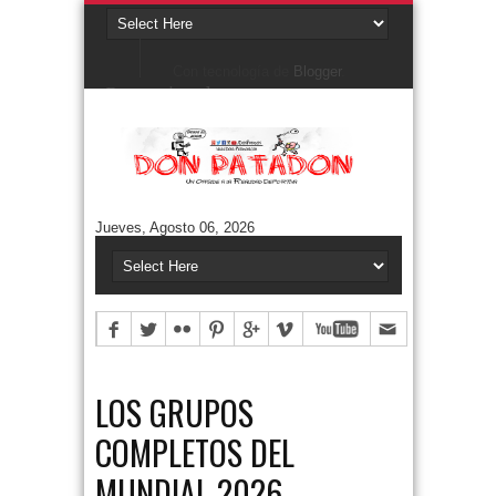
Con tecnología de
Blogger
.
Denunciar abuso
Buscar este blog
Cuentos/ Frases y más
#ELPROGRAMADEFANTINO
CUENTOS DE FÚTBOL
FONTANARROSA
Jueves, Agosto 06, 2026
FRASES
HUMOR GRÁFICO
NIEMBRO
TERMO & LUIS
Aguántanos en Twitter
Tweets by DonPatadon
Pages
Style5
LOS GRUPOS
COMPLETOS DEL
MUNDIAL 2026.