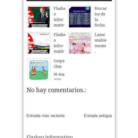
Flashe
Horar
o
ios de
infor
la
mativ
fecha
o
6 del
Flashe
Lame
Torne
05
Aug
2026
o
ntable
o
infor
mente
Clausu
mativ
.
ra
o
2026.
05
Aug
2026
Sospe
06
Aug
2026
chas
06
Aug
2026
05
Aug
2026
No hay comentarios.:
Entrada más reciente
Entrada antigua
Flasheo informativo