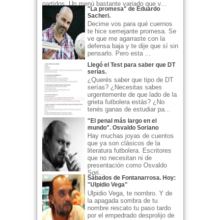
partidos. Un menú bastante variado que v...
"La promesa" de Eduardo
Sacheri.
Decime vos para qué cuernos
te hice semejante promesa. Se
ve que me agarraste con la
defensa baja y te dije que sí sin
pensarlo. Pero esta ...
Llegó el Test para saber que DT
serías.
¿Querés saber que tipo de DT
serías? ¿Necesitas sabes
urgentemente de que lado de la
grieta futbolera estás? ¿No
tenés ganas de estudiar pa...
"El penal más largo en el
mundo". Osvaldo Soriano
Hay muchas joyas de cuentos
que ya son clásicos de la
literatura futbolera. Escritores
que no necesitan ni de
presentación como Osvaldo
Sori...
Sábados de Fontanarrosa. Hoy:
"Ulpidio Vega"
Ulpidio Vega, te nombro. Y de
la apagada sombra de tu
nombre rescato tu paso tardo
por el empedrado desprolijo de