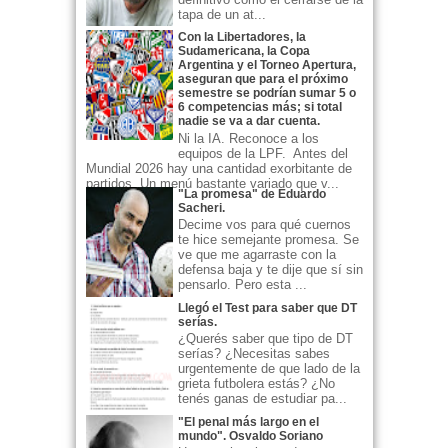
tapa de un at...
Con la Libertadores, la
Sudamericana, la Copa
Argentina y el Torneo Apertura,
aseguran que para el próximo
semestre se podrían sumar 5 o
6 competencias más; si total
nadie se va a dar cuenta.
Ni la IA. Reconoce a los
equipos de la LPF. Antes del
Mundial 2026 hay una cantidad exorbitante de
partidos. Un menú bastante variado que v...
"La promesa" de Eduardo
Sacheri.
Decime vos para qué cuernos
te hice semejante promesa. Se
ve que me agarraste con la
defensa baja y te dije que sí sin
pensarlo. Pero esta ...
Llegó el Test para saber que DT
serías.
¿Querés saber que tipo de DT
serías? ¿Necesitas sabes
urgentemente de que lado de la
grieta futbolera estás? ¿No
tenés ganas de estudiar pa...
"El penal más largo en el
mundo". Osvaldo Soriano