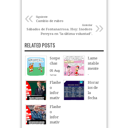
«
Siguiente
»
Cambio de rubro
Anterior
Sábados de Fontanarrosa. Hoy: Inodoro
Pereyra en "la última voluntad".
RELATED POSTS
Sospe
Lame
chas
ntable
mente
05
Aug
.
2026
05
Aug
2026
Flashe
Horar
o
ios de
infor
la
mativ
fecha
o
5 del
Flashe
Torne
05
Aug
2026
o
o
infor
Clausu
mativ
ra
o