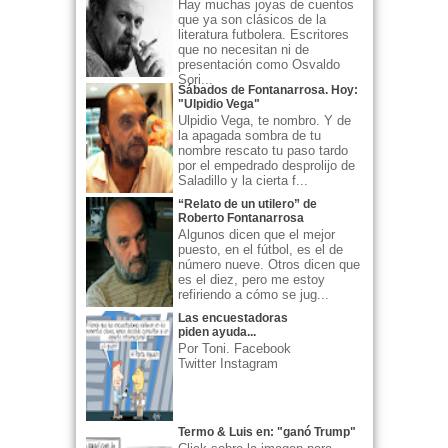
Hay muchas joyas de cuentos
que ya son clásicos de la
literatura futbolera. Escritores
que no necesitan ni de
presentación como Osvaldo
Sori...
Sábados de Fontanarrosa. Hoy:
"Ulpidio Vega"
Ulpidio Vega, te nombro. Y de
la apagada sombra de tu
nombre rescato tu paso tardo
por el empedrado desprolijo de
Saladillo y la cierta f...
“Relato de un utilero” de
Roberto Fontanarrosa
Algunos dicen que el mejor
puesto, en el fútbol, es el de
número nueve. Otros dicen que
es el diez, pero me estoy
refiriendo a cómo se jug...
Las encuestadoras
piden ayuda...
Por Toni. Facebook
Twitter Instagram
Termo & Luis en: "ganó Trump"