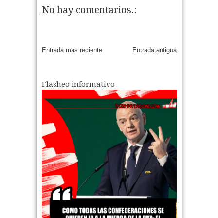
2026.
No hay comentarios.:
04
Aug
2026
05
Aug
2026
Entrada más reciente
Entrada antigua
Flasheo informativo