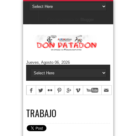
Con tecnología de
Blogger
.
Denunciar abuso
Buscar este blog
Cuentos/ Frases y más
#ELPROGRAMADEFANTINO
CUENTOS DE FÚTBOL
FONTANARROSA
Jueves, Agosto 06, 2026
FRASES
HUMOR GRÁFICO
NIEMBRO
TERMO & LUIS
Aguántanos en Twitter
Tweets by DonPatadon
Pages
Style5
TRABAJO