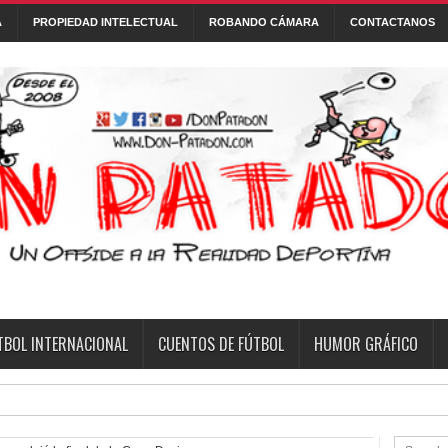
A
PROPIEDAD INTELECTUAL
ROBANDO CÁMARA
CONTACTANOS
Con tecnología de
Blogger
.
 DE FÚTBOL
FONTANARROSA
FRASES
HUMOR GRÁFICO
NI
TBOL INTERNACIONAL
CUENTOS DE FÚTBOL
HUMOR GRÁFICO
querido.
Flasheo informativo
Horarios de la fecha 6 
3:12 PM
2:57 PM