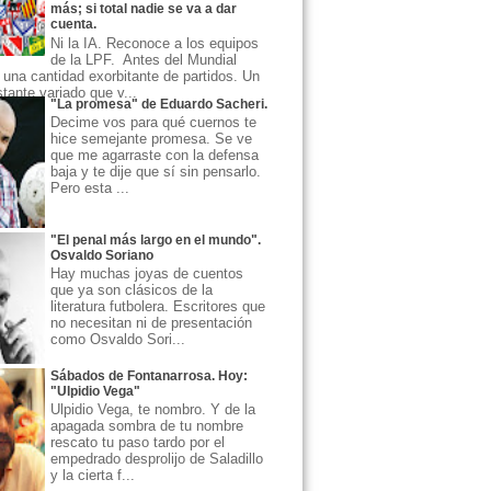
más; si total nadie se va a dar
cuenta.
Ni la IA. Reconoce a los equipos
de la LPF. Antes del Mundial
una cantidad exorbitante de partidos. Un
ante variado que v...
"La promesa" de Eduardo Sacheri.
Decime vos para qué cuernos te
hice semejante promesa. Se ve
que me agarraste con la defensa
baja y te dije que sí sin pensarlo.
Pero esta ...
"El penal más largo en el mundo".
Osvaldo Soriano
Hay muchas joyas de cuentos
que ya son clásicos de la
literatura futbolera. Escritores que
no necesitan ni de presentación
como Osvaldo Sori...
Sábados de Fontanarrosa. Hoy:
"Ulpidio Vega"
Ulpidio Vega, te nombro. Y de la
apagada sombra de tu nombre
rescato tu paso tardo por el
empedrado desprolijo de Saladillo
y la cierta f...