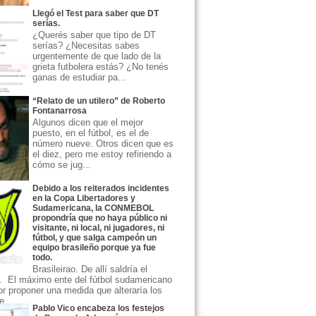
Llegó el Test para saber que DT
serías.
¿Querés saber que tipo de DT
serías? ¿Necesitas sabes
urgentemente de que lado de la
grieta futbolera estás? ¿No tenés
ganas de estudiar pa...
“Relato de un utilero” de Roberto
Fontanarrosa
Algunos dicen que el mejor
puesto, en el fútbol, es el de
número nueve. Otros dicen que es
el diez, pero me estoy refiriendo a
cómo se jug...
Debido a los reiterados incidentes
en la Copa Libertadores y
Sudamericana, la CONMEBOL
propondría que no haya público ni
visitante, ni local, ni jugadores, ni
fútbol, y que salga campeón un
equipo brasileño porque ya fue
todo.
Brasileirao. De allí saldría el
 El máximo ente del fútbol sudamericano
or proponer una medida que alteraría los
...
Pablo Vico encabeza los festejos