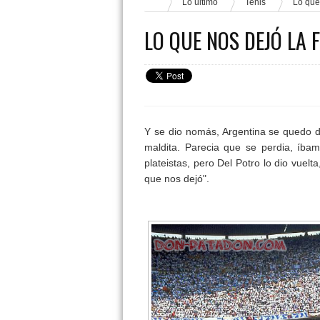
Lo último
Tenis
Lo que 
Flasheo informativo
4:50 PM
1:53 P
LO QUE NOS DEJÓ LA F
Y se dio nomás, Argentina se quedo d
maldita. Parecia que se perdia, íb
plateistas, pero Del Potro lo dio vuel
que nos dejó".