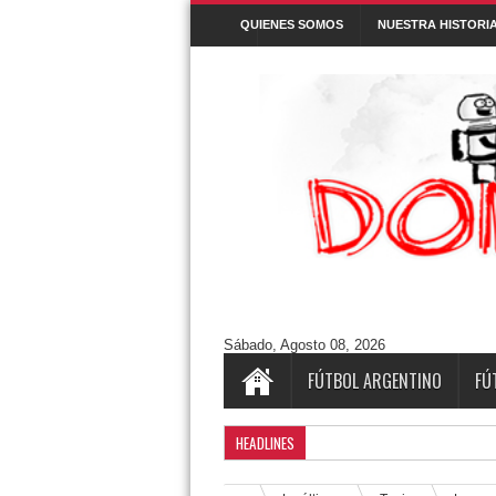
QUIENES SOMOS
NUESTRA HISTORI
Denunciar abuso
Buscar este blog
Cuentos/ Frases y más
#ELPROGRAMADEFANTINO
CUENTOS
Aguántanos en Twitter
Tweets by DonPatadon
Pages
Style5
Sábado, Agosto 08, 2026
FÚTBOL ARGENTINO
FÚ
HEADLINES
Estamos todos con vos, Lio 
10:55 AM