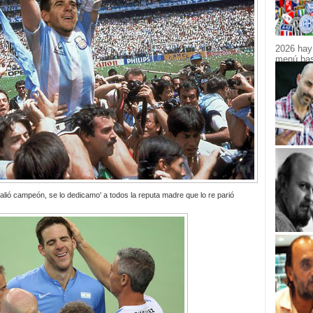
2026 hay 
menú bast
alió campeón, se lo dedicamo' a todos la reputa madre que lo re parió