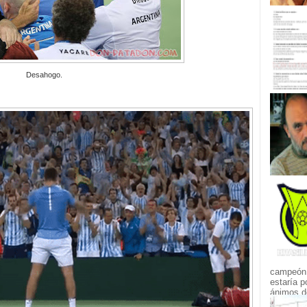
Desahogo.
campeón.
estaría p
ánimos de