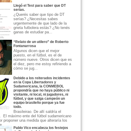
Llegó el Test para saber que DT
serías.
¿Querés saber que tipo de DT
serías? ¿Necesitas sabes
urgentemente de que lado de la
grieta futbolera estás? ¿No tenés
ganas de estudiar pa...
“Relato de un utilero” de Roberto
Fontanarrosa
Algunos dicen que el mejor
puesto, en el fútbol, es el de
número nueve. Otros dicen que es
el diez, pero me estoy refiriendo a
cómo se jug...
Debido a los reiterados incidentes
en la Copa Libertadores y
Sudamericana, la CONMEBOL
propondría que no haya público ni
visitante, ni local, ni jugadores, ni
fútbol, y que salga campeón un
equipo brasileño porque ya fue
todo.
Brasileirao. De allí saldría el
 El máximo ente del fútbol sudamericano
or proponer una medida que alteraría los
...
Pablo Vico encabeza los festejos