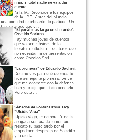
más; si total nadie se va a dar
cuenta.
Ni la IA. Reconoce a los equipos
de la LPF. Antes del Mundial
una cantidad exorbitante de partidos. Un
ante variado que v...
"El penal más largo en el mundo".
Osvaldo Soriano
Hay muchas joyas de cuentos
que ya son clásicos de la
literatura futbolera. Escritores que
no necesitan ni de presentación
como Osvaldo Sori...
"La promesa" de Eduardo Sacheri.
Decime vos para qué cuernos te
hice semejante promesa. Se ve
que me agarraste con la defensa
baja y te dije que sí sin pensarlo.
Pero esta ...
Sábados de Fontanarrosa. Hoy:
"Ulpidio Vega"
Ulpidio Vega, te nombro. Y de la
apagada sombra de tu nombre
rescato tu paso tardo por el
empedrado desprolijo de Saladillo
y la cierta f...