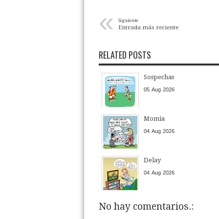
«
Siguiente
Entrada más reciente
RELATED POSTS
Sospechas
05
Aug
2026
Momia
04
Aug
2026
Delay
04
Aug
2026
No hay comentarios.: