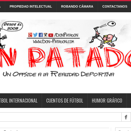
A
PROPIEDAD INTELECTUAL
ROBANDO CÁMARA
CONTACTANOS
Con tecnología de
Blogger
.
 DE FÚTBOL
FONTANARROSA
FRASES
HUMOR GRÁFICO
NI
TBOL INTERNACIONAL
CUENTOS DE FÚTBOL
HUMOR GRÁFICO
fecha 6 d