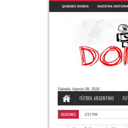
QUIENES SOMOS
NUESTRA HISTORI
Denunciar abuso
Buscar este blog
Cuentos/ Frases y más
#ELPROGRAMADEFANTINO
CUENTOS
Aguántanos en Twitter
Tweets by DonPatadon
Pages
Style5
Sábado, Agosto 08, 2026
FÚTBOL ARGENTINO
FÚ
HEADLINES
Horarios de la 
2:57 PM