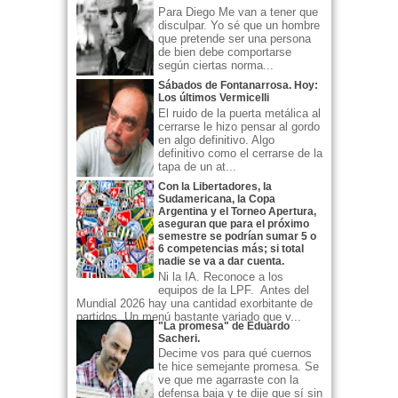
Para Diego Me van a tener que
disculpar. Yo sé que un hombre
que pretende ser una persona
de bien debe comportarse
según ciertas norma...
Sábados de Fontanarrosa. Hoy:
Los últimos Vermicelli
El ruido de la puerta metálica al
cerrarse le hizo pensar al gordo
en algo definitivo. Algo
definitivo como el cerrarse de la
tapa de un at...
Con la Libertadores, la
Sudamericana, la Copa
Argentina y el Torneo Apertura,
aseguran que para el próximo
semestre se podrían sumar 5 o
6 competencias más; si total
nadie se va a dar cuenta.
Ni la IA. Reconoce a los
equipos de la LPF. Antes del
Mundial 2026 hay una cantidad exorbitante de
partidos. Un menú bastante variado que v...
"La promesa" de Eduardo
Sacheri.
Decime vos para qué cuernos
te hice semejante promesa. Se
ve que me agarraste con la
defensa baja y te dije que sí sin