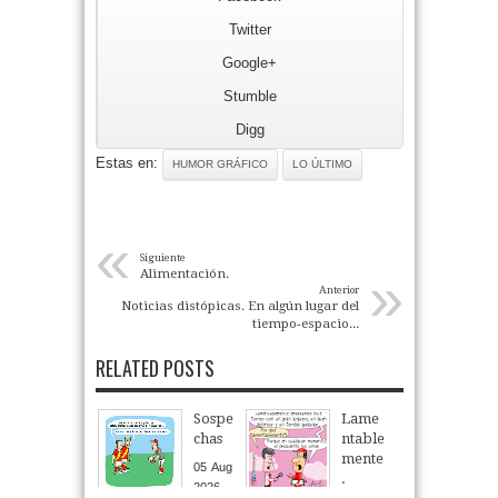
Twitter
Google+
Stumble
Digg
Estas en:
HUMOR GRÁFICO
LO ÚLTIMO
«
Siguiente
»
Alimentación.
Anterior
Noticias distópicas. En algún lugar del
tiempo-espacio...
RELATED POSTS
Sospe
Lame
chas
ntable
mente
05
Aug
.
2026