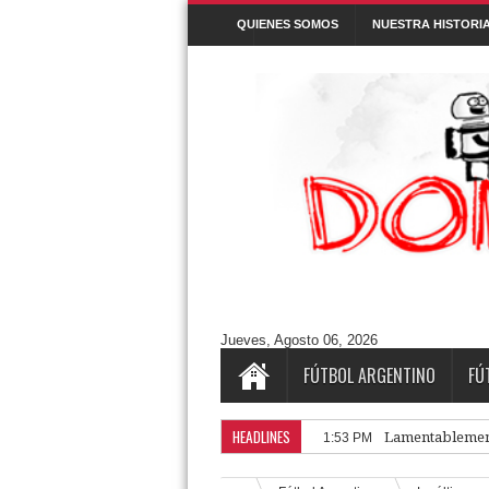
QUIENES SOMOS
NUESTRA HISTORI
Denunciar abuso
Buscar este blog
Cuentos/ Frases y más
#ELPROGRAMADEFANTINO
CUENTOS
Aguántanos en Twitter
Tweets by DonPatadon
Pages
Style5
Jueves, Agosto 06, 2026
FÚTBOL ARGENTINO
FÚ
HEADLINES
Lamentablemen
1:53 PM