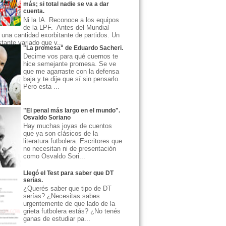
más; si total nadie se va a dar
cuenta.
Ni la IA. Reconoce a los equipos
de la LPF. Antes del Mundial
una cantidad exorbitante de partidos. Un
ante variado que v...
"La promesa" de Eduardo Sacheri.
Decime vos para qué cuernos te
hice semejante promesa. Se ve
que me agarraste con la defensa
baja y te dije que sí sin pensarlo.
Pero esta ...
"El penal más largo en el mundo".
Osvaldo Soriano
Hay muchas joyas de cuentos
que ya son clásicos de la
literatura futbolera. Escritores que
no necesitan ni de presentación
como Osvaldo Sori...
Llegó el Test para saber que DT
serías.
¿Querés saber que tipo de DT
serías? ¿Necesitas sabes
urgentemente de que lado de la
grieta futbolera estás? ¿No tenés
ganas de estudiar pa...