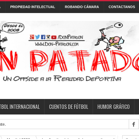
A
PROPIEDAD INTELECTUAL
ROBANDO CÁMARA
CONTACTANOS
Con tecnología de
Blogger
.
 DE FÚTBOL
FONTANARROSA
FRASES
HUMOR GRÁFICO
NI
TBOL INTERNACIONAL
CUENTOS DE FÚTBOL
HUMOR GRÁFICO
te.