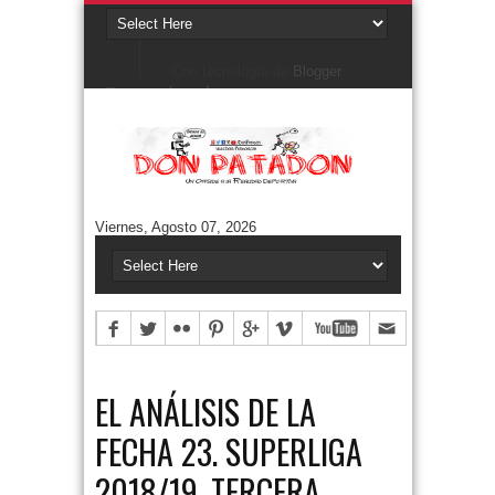
Con tecnología de
Blogger
.
Denunciar abuso
Buscar este blog
Cuentos/ Frases y más
#ELPROGRAMADEFANTINO
CUENTOS DE FÚTBOL
FONTANARROSA
Viernes, Agosto 07, 2026
FRASES
HUMOR GRÁFICO
NIEMBRO
TERMO & LUIS
Aguántanos en Twitter
Tweets by DonPatadon
Pages
Style5
EL ANÁLISIS DE LA
FECHA 23. SUPERLIGA
2018/19. TERCERA