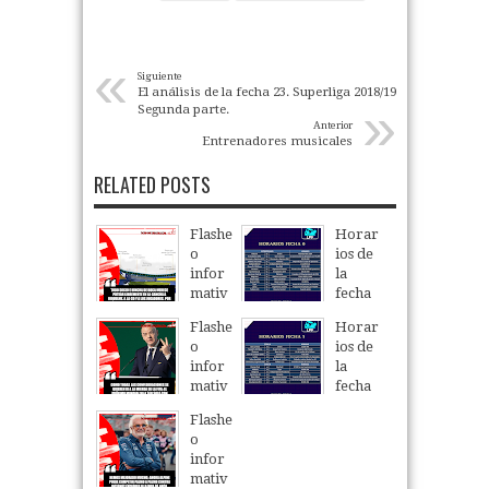
«
Siguiente
El análisis de la fecha 23. Superliga 2018/19.
»
Segunda parte.
Anterior
Entrenadores musicales
RELATED POSTS
Flashe
Horar
o
ios de
infor
la
mativ
fecha
o
6 del
Flashe
Horar
Torne
06
Aug
2026
o
ios de
o
infor
la
Clausu
mativ
fecha
ra
o
5 del
2026.
Flashe
Torne
05
Aug
2026
o
06
Aug
2026
o
infor
Clausu
mativ
ra