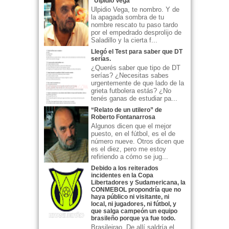
"Ulpidio Vega"
Ulpidio Vega, te nombro. Y de
la apagada sombra de tu
nombre rescato tu paso tardo
por el empedrado desprolijo de
Saladillo y la cierta f...
Llegó el Test para saber que DT
serías.
¿Querés saber que tipo de DT
serías? ¿Necesitas sabes
urgentemente de que lado de la
grieta futbolera estás? ¿No
tenés ganas de estudiar pa...
“Relato de un utilero” de
Roberto Fontanarrosa
Algunos dicen que el mejor
puesto, en el fútbol, es el de
número nueve. Otros dicen que
es el diez, pero me estoy
refiriendo a cómo se jug...
Debido a los reiterados
incidentes en la Copa
Libertadores y Sudamericana, la
CONMEBOL propondría que no
haya público ni visitante, ni
local, ni jugadores, ni fútbol, y
que salga campeón un equipo
brasileño porque ya fue todo.
Brasileirao. De allí saldría el