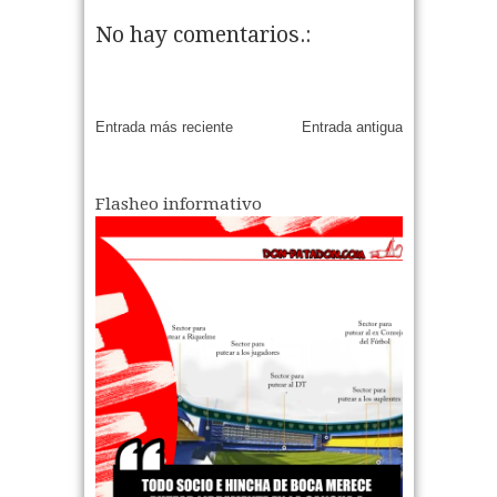
o
2026.
No hay comentarios.:
04
Aug
2026
05
Aug
2026
Entrada más reciente
Entrada antigua
Flasheo informativo