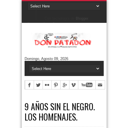
Con tecnología de
Blogger
.
Denunciar abuso
Buscar este blog
Cuentos/ Frases y más
#ELPROGRAMADEFANTINO
CUENTOS DE FÚTBOL
FONTANARROSA
Domingo, Agosto 09, 2026
FRASES
HUMOR GRÁFICO
NIEMBRO
TERMO & LUIS
Aguántanos en Twitter
Tweets by DonPatadon
Pages
Style5
9 AÑOS SIN EL NEGRO.
LOS HOMENAJES.