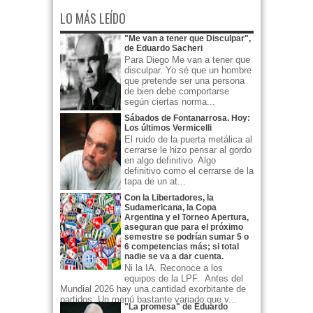
LO MÁS LEÍDO
"Me van a tener que Disculpar",
de Eduardo Sacheri
Para Diego Me van a tener que
disculpar. Yo sé que un hombre
que pretende ser una persona
de bien debe comportarse
según ciertas norma...
Sábados de Fontanarrosa. Hoy:
Los últimos Vermicelli
El ruido de la puerta metálica al
cerrarse le hizo pensar al gordo
en algo definitivo. Algo
definitivo como el cerrarse de la
tapa de un at...
Con la Libertadores, la
Sudamericana, la Copa
Argentina y el Torneo Apertura,
aseguran que para el próximo
semestre se podrían sumar 5 o
6 competencias más; si total
nadie se va a dar cuenta.
Ni la IA. Reconoce a los
equipos de la LPF. Antes del
Mundial 2026 hay una cantidad exorbitante de
partidos. Un menú bastante variado que v...
"La promesa" de Eduardo