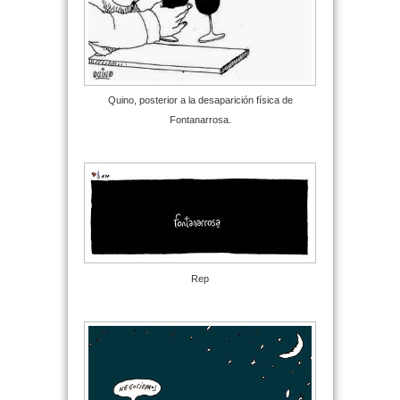
Quino, posterior a la desaparición física de
Fontanarrosa.
Rep