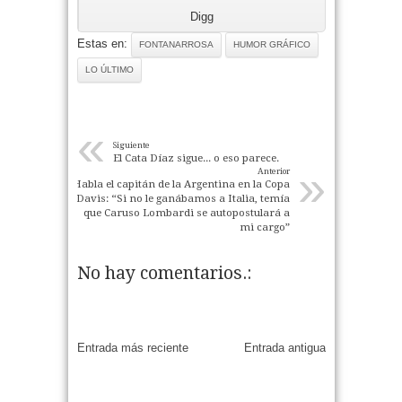
Digg
Estas en:
FONTANARROSA
HUMOR GRÁFICO
LO ÚLTIMO
«
Siguiente
El Cata Díaz sigue... o eso parece.
»
Anterior
Habla el capitán de la Argentina en la Copa
Davis: “Si no le ganábamos a Italia, temía
que Caruso Lombardi se autopostulará a
mi cargo”
No hay comentarios.:
Entrada más reciente
Entrada antigua