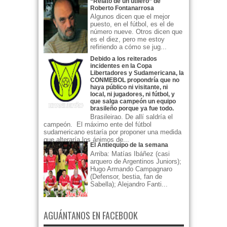
“Relato de un utilero” de
Roberto Fontanarrosa
Algunos dicen que el mejor
puesto, en el fútbol, es el de
número nueve. Otros dicen que
es el diez, pero me estoy
refiriendo a cómo se jug...
Debido a los reiterados
incidentes en la Copa
Libertadores y Sudamericana, la
CONMEBOL propondría que no
haya público ni visitante, ni
local, ni jugadores, ni fútbol, y
que salga campeón un equipo
brasileño porque ya fue todo.
Brasileirao. De allí saldría el
campeón. El máximo ente del fútbol
sudamericano estaría por proponer una medida
que alteraría los ánimos de...
El Antiequipo de la semana
Arriba: Matías Ibáñez (casi
arquero de Argentinos Juniors);
Hugo Armando Campagnaro
(Defensor, bestia, fan de
Sabella); Alejandro Fanti...
AGUÁNTANOS EN FACEBOOK