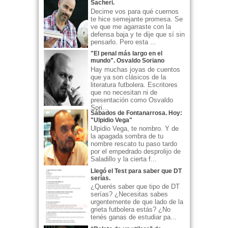
Sacheri.
Decime vos para qué cuernos
te hice semejante promesa. Se
ve que me agarraste con la
defensa baja y te dije que sí sin
pensarlo. Pero esta ...
"El penal más largo en el
mundo". Osvaldo Soriano
Hay muchas joyas de cuentos
que ya son clásicos de la
literatura futbolera. Escritores
que no necesitan ni de
presentación como Osvaldo
Sori...
Sábados de Fontanarrosa. Hoy:
"Ulpidio Vega"
Ulpidio Vega, te nombro. Y de
la apagada sombra de tu
nombre rescato tu paso tardo
por el empedrado desprolijo de
Saladillo y la cierta f...
Llegó el Test para saber que DT
serías.
¿Querés saber que tipo de DT
serías? ¿Necesitas sabes
urgentemente de que lado de la
grieta futbolera estás? ¿No
tenés ganas de estudiar pa...