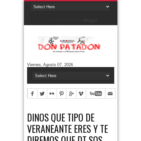
Con tecnología de
Blogger
.
Denunciar abuso
Buscar este blog
Cuentos/ Frases y más
#ELPROGRAMADEFANTINO
CUENTOS DE FÚTBOL
FONTANARROSA
Viernes, Agosto 07, 2026
FRASES
HUMOR GRÁFICO
NIEMBRO
TERMO & LUIS
Aguántanos en Twitter
Tweets by DonPatadon
Pages
Style5
DINOS QUE TIPO DE
VERANEANTE ERES Y TE
DIREMOS QUE DT SOS