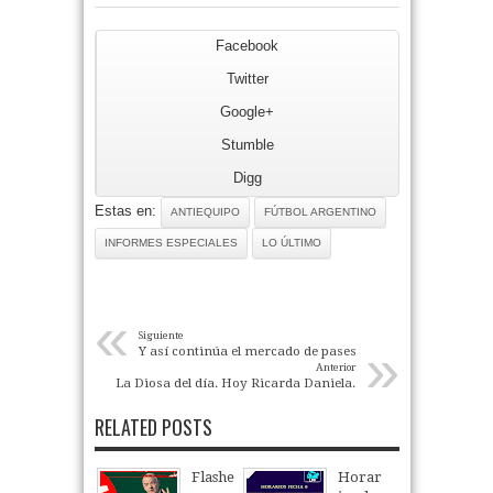
Facebook
Twitter
Google+
Stumble
Digg
Estas en:
ANTIEQUIPO
FÚTBOL ARGENTINO
INFORMES ESPECIALES
LO ÚLTIMO
«
Siguiente
»
Y así continúa el mercado de pases
Anterior
La Diosa del día. Hoy Ricarda Daniela.
RELATED POSTS
Flashe
Horar