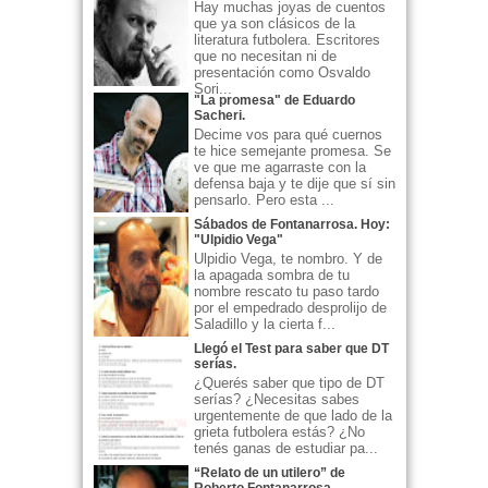
Hay muchas joyas de cuentos
que ya son clásicos de la
literatura futbolera. Escritores
que no necesitan ni de
presentación como Osvaldo
Sori...
"La promesa" de Eduardo
Sacheri.
Decime vos para qué cuernos
te hice semejante promesa. Se
ve que me agarraste con la
defensa baja y te dije que sí sin
pensarlo. Pero esta ...
Sábados de Fontanarrosa. Hoy:
"Ulpidio Vega"
Ulpidio Vega, te nombro. Y de
la apagada sombra de tu
nombre rescato tu paso tardo
por el empedrado desprolijo de
Saladillo y la cierta f...
Llegó el Test para saber que DT
serías.
¿Querés saber que tipo de DT
serías? ¿Necesitas sabes
urgentemente de que lado de la
grieta futbolera estás? ¿No
tenés ganas de estudiar pa...
“Relato de un utilero” de