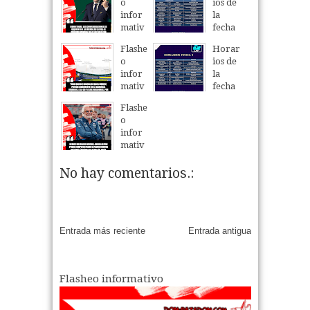
o
ios de
infor
la
mativ
fecha
o
6 del
Flashe
Horar
Torne
05
Aug
2026
o
ios de
o
infor
la
Clausu
mativ
fecha
ra
o
5 del
2026.
Flashe
Torne
06
Aug
2026
o
06
Aug
2026
o
infor
Clausu
mativ
ra
o
2026.
No hay comentarios.:
04
Aug
2026
05
Aug
2026
Entrada más reciente
Entrada antigua
Flasheo informativo