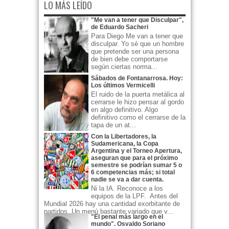
LO MÁS LEÍDO
"Me van a tener que Disculpar",
de Eduardo Sacheri
Para Diego Me van a tener que
disculpar. Yo sé que un hombre
que pretende ser una persona
de bien debe comportarse
según ciertas norma...
Sábados de Fontanarrosa. Hoy:
Los últimos Vermicelli
El ruido de la puerta metálica al
cerrarse le hizo pensar al gordo
en algo definitivo. Algo
definitivo como el cerrarse de la
tapa de un at...
Con la Libertadores, la
Sudamericana, la Copa
Argentina y el Torneo Apertura,
aseguran que para el próximo
semestre se podrían sumar 5 o
6 competencias más; si total
nadie se va a dar cuenta.
Ni la IA. Reconoce a los
equipos de la LPF. Antes del
Mundial 2026 hay una cantidad exorbitante de
partidos. Un menú bastante variado que v...
"El penal más largo en el
mundo". Osvaldo Soriano