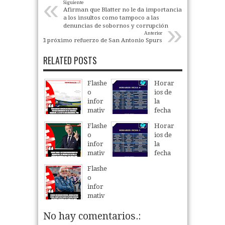
«
Siguiente
Afirman que Blatter no le da importancia
a los insultos como tampoco a las
»
denuncias de sobornos y corrupción
Anterior
El próximo refuerzo de San Antonio Spurs
RELATED POSTS
Flashe
Horar
o
ios de
infor
la
mativ
fecha
o
6 del
Flashe
Horar
Torne
06
Aug
2026
o
ios de
o
infor
la
Clausu
mativ
fecha
ra
o
5 del
2026.
Flashe
Torne
05
Aug
2026
o
06
Aug
2026
o
infor
Clausu
mativ
ra
o
2026.
No hay comentarios.:
04
Aug
2026
05
Aug
2026