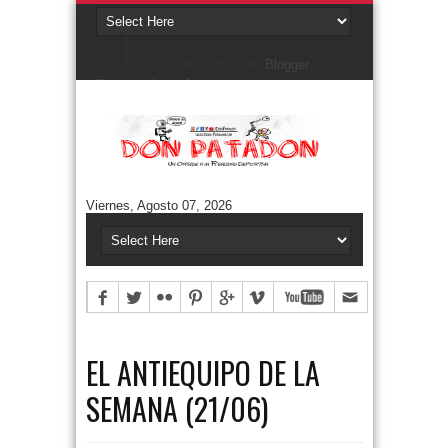
Con tecnología de
Blogger
.
Denunciar abuso
Buscar este blog
Cuentos/ Frases y más
#ELPROGRAMADEFANTINO
CUENTOS DE FÚTBOL
FONTANARROSA
Viernes, Agosto 07, 2026
FRASES
HUMOR GRÁFICO
NIEMBRO
TERMO & LUIS
Aguántanos en Twitter
Tweets by DonPatadon
Pages
Style5
EL ANTIEQUIPO DE LA
SEMANA (21/06)