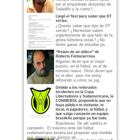
por el empedrado desprolijo de
Saladillo y la cierta f...
Llegó el Test para saber que DT
serías.
¿Querés saber que tipo de DT
serías? ¿Necesitas sabes
urgentemente de que lado de la
grieta futbolera estás? ¿No
tenés ganas de estudiar pa...
“Relato de un utilero” de
Roberto Fontanarrosa
Algunos dicen que el mejor
puesto, en el fútbol, es el de
número nueve. Otros dicen que
es el diez, pero me estoy
refiriendo a cómo se jug...
Debido a los reiterados
incidentes en la Copa
Libertadores y Sudamericana, la
CONMEBOL propondría que no
haya público ni visitante, ni
local, ni jugadores, ni fútbol, y
que salga campeón un equipo
brasileño porque ya fue todo.
Brasileirao. De allí saldría el
campeón. El máximo ente del fútbol
sudamericano estaría por proponer una medida
que alteraría los ánimos de...