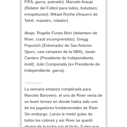
FIFA, garca, puteado);
Marcelo Araujo
(Relator del Fútbol para todos, boludazo,
irrespetuoso);
Mikael Roche
(Arquero de
Tahití, maestro, colador)
Abajo:
Rogelio Funes Mori
(delantero de
River, crack incomprendido);
Gregg
Popovich
(Entrenador de San Antonio
Spurs, casi campeón de la NBA);
Javier
Cantero
(Presidente de Independiente,
inútil);
Julio Comparada
(ex Presidente de
Independiente, garca).
Selección
La semana empezó complicada para
Marcelo Barovero
, el uno de River venia de
un buen torneo en donde había sido uno
de los jugadores fundamentales de River.
Sin embargo, Lanús le metió goles de
todos los colores y así River se quedó
afuera de la lucha por el título. Y otro que