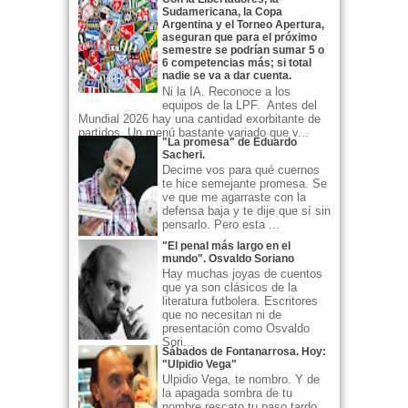
Sudamericana, la Copa
Argentina y el Torneo Apertura,
aseguran que para el próximo
semestre se podrían sumar 5 o
6 competencias más; si total
nadie se va a dar cuenta.
Ni la IA. Reconoce a los
equipos de la LPF. Antes del
Mundial 2026 hay una cantidad exorbitante de
partidos. Un menú bastante variado que v...
"La promesa" de Eduardo
Sacheri.
Decime vos para qué cuernos
te hice semejante promesa. Se
ve que me agarraste con la
defensa baja y te dije que sí sin
pensarlo. Pero esta ...
"El penal más largo en el
mundo". Osvaldo Soriano
Hay muchas joyas de cuentos
que ya son clásicos de la
literatura futbolera. Escritores
que no necesitan ni de
presentación como Osvaldo
Sori...
Sábados de Fontanarrosa. Hoy:
"Ulpidio Vega"
Ulpidio Vega, te nombro. Y de
la apagada sombra de tu
nombre rescato tu paso tardo