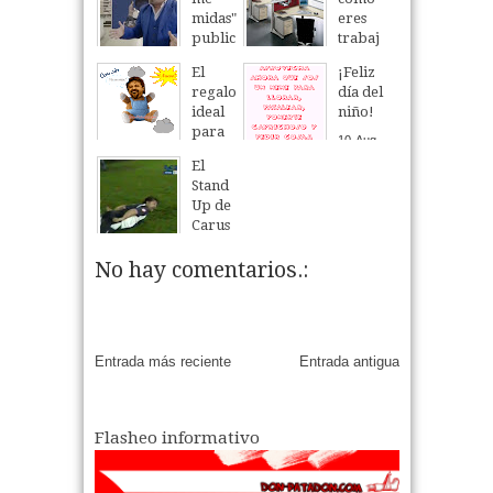
midas"
eres
public
trabaj
itario
ando y
El
¡Feliz
de
te
regalo
día del
Carus
direm
ideal
niño!
o
os que
para
Lomb
perso
10
Aug
el día
ardi
naje
2014
El
del
fútbol
Stand
24
Nov
2014
niño
ero
Up de
eres.
10
Aug
2014
Carus
Prime
o
ra
Lomb
No hay comentarios.:
Parte.
ardi
22
Aug
2014
12
May
2014
Entrada más reciente
Entrada antigua
Flasheo informativo