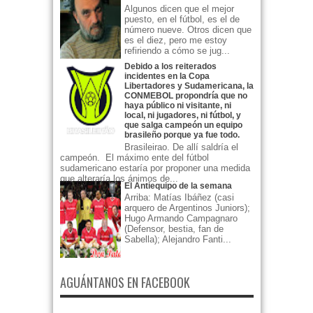
Algunos dicen que el mejor
puesto, en el fútbol, es el de
número nueve. Otros dicen que
es el diez, pero me estoy
refiriendo a cómo se jug...
Debido a los reiterados
incidentes en la Copa
Libertadores y Sudamericana, la
CONMEBOL propondría que no
haya público ni visitante, ni
local, ni jugadores, ni fútbol, y
que salga campeón un equipo
brasileño porque ya fue todo.
Brasileirao. De allí saldría el
campeón. El máximo ente del fútbol
sudamericano estaría por proponer una medida
que alteraría los ánimos de...
El Antiequipo de la semana
Arriba: Matías Ibáñez (casi
arquero de Argentinos Juniors);
Hugo Armando Campagnaro
(Defensor, bestia, fan de
Sabella); Alejandro Fanti...
AGUÁNTANOS EN FACEBOOK