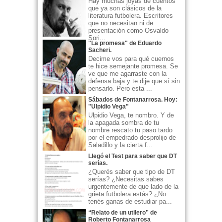
Hay muchas joyas de cuentos
que ya son clásicos de la
literatura futbolera. Escritores
que no necesitan ni de
presentación como Osvaldo
Sori...
"La promesa" de Eduardo
Sacheri.
Decime vos para qué cuernos
te hice semejante promesa. Se
ve que me agarraste con la
defensa baja y te dije que sí sin
pensarlo. Pero esta ...
Sábados de Fontanarrosa. Hoy:
"Ulpidio Vega"
Ulpidio Vega, te nombro. Y de
la apagada sombra de tu
nombre rescato tu paso tardo
por el empedrado desprolijo de
Saladillo y la cierta f...
Llegó el Test para saber que DT
serías.
¿Querés saber que tipo de DT
serías? ¿Necesitas sabes
urgentemente de que lado de la
grieta futbolera estás? ¿No
tenés ganas de estudiar pa...
“Relato de un utilero” de
Roberto Fontanarrosa