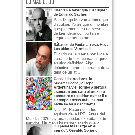
LO MÁS LEÍDO
"Me van a tener que Disculpar",
de Eduardo Sacheri
Para Diego Me van a tener que
disculpar. Yo sé que un hombre
que pretende ser una persona
de bien debe comportarse
según ciertas norma...
Sábados de Fontanarrosa. Hoy:
Los últimos Vermicelli
El ruido de la puerta metálica al
cerrarse le hizo pensar al gordo
en algo definitivo. Algo
definitivo como el cerrarse de la
tapa de un at...
Con la Libertadores, la
Sudamericana, la Copa
Argentina y el Torneo Apertura,
aseguran que para el próximo
semestre se podrían sumar 5 o
6 competencias más; si total
nadie se va a dar cuenta.
Ni la IA. Reconoce a los
equipos de la LPF. Antes del
Mundial 2026 hay una cantidad exorbitante de
partidos. Un menú bastante variado que v...
"El penal más largo en el
mundo". Osvaldo Soriano