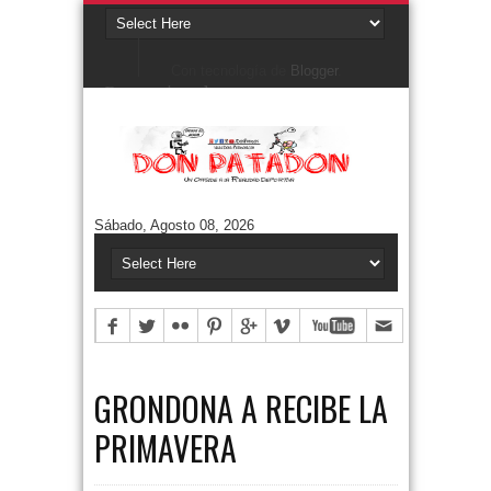
Con tecnología de
Blogger
.
Denunciar abuso
Buscar este blog
Cuentos/ Frases y más
#ELPROGRAMADEFANTINO
CUENTOS DE FÚTBOL
FONTANARROSA
Sábado, Agosto 08, 2026
FRASES
HUMOR GRÁFICO
NIEMBRO
TERMO & LUIS
Aguántanos en Twitter
Tweets by DonPatadon
Pages
Style5
GRONDONA A RECIBE LA
PRIMAVERA