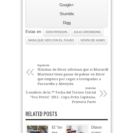
Google+
Stumble
Digg
Estas en:
DON PATADON
JULIO GRONDONA
NADA QUE VER CON EL FULBO
VENTA DE HUMO
«
Siguiente
Hinchas de River afirman que si Maravilla
Martínez tiene ganas de pelear en River
que empiece por cagar a trompadas a
Passarella y Almeyda.
»
Anterior
El análisis de la 7ª Fecha del Torneo Inicial
"Eva Perón" 2012 - Copa Evita Capitana.
Primera Parte
RELATED POSTS
El "no
Dinos
me
como