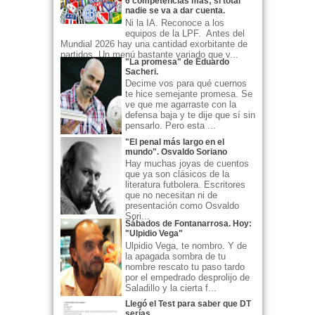
6 competencias más; si total
nadie se va a dar cuenta.
Ni la IA. Reconoce a los
equipos de la LPF. Antes del
Mundial 2026 hay una cantidad exorbitante de
partidos. Un menú bastante variado que v...
"La promesa" de Eduardo
Sacheri.
Decime vos para qué cuernos
te hice semejante promesa. Se
ve que me agarraste con la
defensa baja y te dije que sí sin
pensarlo. Pero esta ...
"El penal más largo en el
mundo". Osvaldo Soriano
Hay muchas joyas de cuentos
que ya son clásicos de la
literatura futbolera. Escritores
que no necesitan ni de
presentación como Osvaldo
Sori...
Sábados de Fontanarrosa. Hoy:
"Ulpidio Vega"
Ulpidio Vega, te nombro. Y de
la apagada sombra de tu
nombre rescato tu paso tardo
por el empedrado desprolijo de
Saladillo y la cierta f...
Llegó el Test para saber que DT
serías.