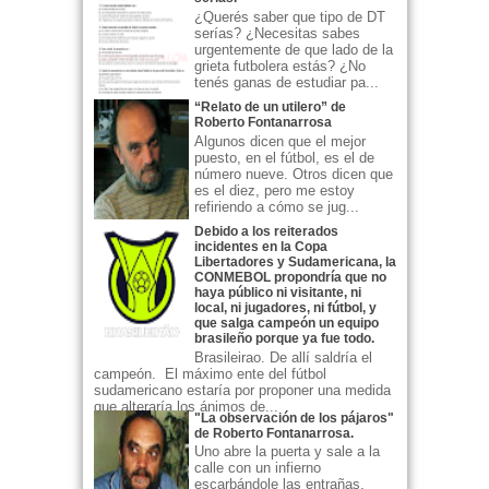
¿Querés saber que tipo de DT
serías? ¿Necesitas sabes
urgentemente de que lado de la
grieta futbolera estás? ¿No
tenés ganas de estudiar pa...
“Relato de un utilero” de
Roberto Fontanarrosa
Algunos dicen que el mejor
puesto, en el fútbol, es el de
número nueve. Otros dicen que
es el diez, pero me estoy
refiriendo a cómo se jug...
Debido a los reiterados
incidentes en la Copa
Libertadores y Sudamericana, la
CONMEBOL propondría que no
haya público ni visitante, ni
local, ni jugadores, ni fútbol, y
que salga campeón un equipo
brasileño porque ya fue todo.
Brasileirao. De allí saldría el
campeón. El máximo ente del fútbol
sudamericano estaría por proponer una medida
que alteraría los ánimos de...
"La observación de los pájaros"
de Roberto Fontanarrosa.
Uno abre la puerta y sale a la
calle con un infierno
escarbándole las entrañas.