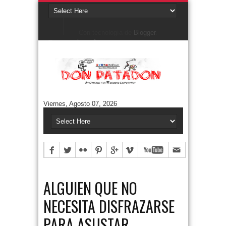
Con tecnología de
Blogger
.
Denunciar abuso
Buscar este blog
Cuentos/ Frases y más
#ELPROGRAMADEFANTINO
CUENTOS DE FÚTBOL
FONTANARROSA
Viernes, Agosto 07, 2026
FRASES
HUMOR GRÁFICO
NIEMBRO
TERMO & LUIS
Aguántanos en Twitter
Tweets by DonPatadon
Pages
Style5
ALGUIEN QUE NO
NECESITA DISFRAZARSE
PARA ASUSTAR...