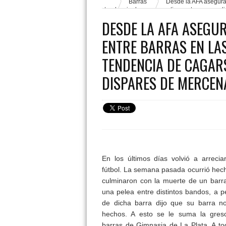
Barras
Desde la AFA aseguran
tendencia de cagarse a tiros entre grupos d
DESDE LA AFA ASEGU
ENTRE BARRAS EN LAS
TENDENCIA DE CAGAR
DISPARES DE MERCEN
En los últimos días volvió a arreciar
fútbol. La semana pasada ocurrió hech
culminaron con la muerte de un barr
una pelea entre distintos bandos, a p
de dicha barra dijo que su barra no
hechos. A esto se le suma la gres
barras de Gimnasia de La Plata. A to