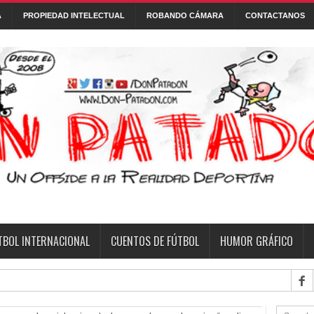
A
PROPIEDAD INTELECTUAL
ROBANDO CÁMARA
CONTACTANOS
Con tecnología de
Blogger
.
 DE FÚTBOL
FONTANARROSA
FRASES
HUMOR GRÁFICO
NI
TBOL INTERNACIONAL
CUENTOS DE FÚTBOL
HUMOR GRÁFICO
fecha