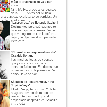
más; si total nadie se va a dar
cuenta.
Ni la IA. Reconoce a los equipos
de la LPF. Antes del Mundial
una cantidad exorbitante de partidos. Un
ante variado que v...
"La promesa" de Eduardo Sacheri.
Decime vos para qué cuernos te
hice semejante promesa. Se ve
que me agarraste con la defensa
baja y te dije que sí sin pensarlo.
Pero esta ...
"El penal más largo en el mundo".
Osvaldo Soriano
Hay muchas joyas de cuentos
que ya son clásicos de la
literatura futbolera. Escritores que
no necesitan ni de presentación
como Osvaldo Sori...
Sábados de Fontanarrosa. Hoy:
"Ulpidio Vega"
Ulpidio Vega, te nombro. Y de la
apagada sombra de tu nombre
rescato tu paso tardo por el
empedrado desprolijo de Saladillo
y la cierta f...