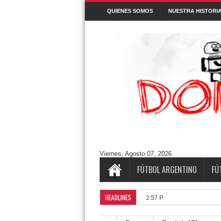
QUIENES SOMOS
NUESTRA HISTORI
Denunciar abuso
Buscar este blog
Cuentos/ Frases y más
#ELPROGRAMADEFANTINO
CUENTOS
Aguántanos en Twitter
Tweets by DonPatadon
Pages
Style5
Viernes, Agosto 07, 2026
FÚTBOL ARGENTINO
FÚ
HEADLINES
Horarios de la 
2:57 PM