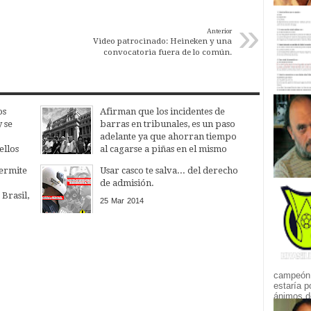
»
Anterior
Video patrocinado: Heineken y una
convocatoria fuera de lo común.
os
Afirman que los incidentes de
y se
barras en tribunales, es un paso
adelante ya que ahorran tiempo
ellos
al cagarse a piñas en el mismo
as,
lugar donde serán juzgados.
ermite
Usar casco te salva... del derecho
06
May
2014
de admisión.
Brasil,
25
Mar
2014
aría
e
van.
campeón.
estaría p
ánimos de