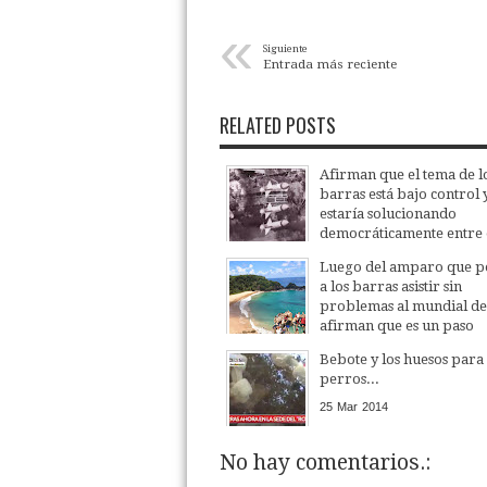
«
Siguiente
Entrada más reciente
RELATED POSTS
Afirman que el tema de l
barras está bajo control 
estaría solucionando
democráticamente entre 
por medio del uso de bal
Luego del amparo que p
misiles y otras armas de
a los barras asistir sin
destrucción masiva.
problemas al mundial de 
01
Oct
2014
afirman que es un paso
adelante, ya que solo rest
Bebote y los huesos para
convencerlos para que s
perros...
mantengan ahí y no vuel
25
Mar
2014
16
Apr
2014
No hay comentarios.: