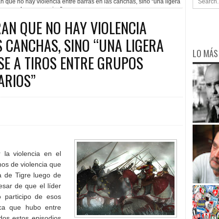
 que no hay violencia entre barras en las canchas, sino “una ligera
ispares de mercenarios”
RAN QUE NO HAY VIOLENCIA
 CANCHAS, SINO “UNA LIGERA
LO MÁS
SE A TIROS ENTRE GRUPOS
ARIOS”
 la violencia en el
os de violencia que
a de Tigre luego de
esar de que el líder
 participo de esos
ca que hubo entre
dos estos episodios