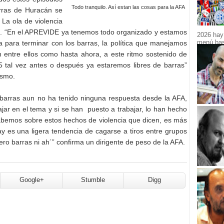
Todo tranquilo. Así estan las cosas para la AFA
rras de Huracán se
 La ola de violencia
día. “En el APREVIDE ya tenemos todo organizado y estamos
2026 hay 
menú bast
a para terminar con los barras, la política que manejamos
n entre ellos como hasta ahora, a este ritmo sostenido de
 tal vez antes o después ya estaremos libres de barras”
ismo.
s barras aun no ha tenido ninguna respuesta desde la AFA,
ajar en el tema y si se han puesto a trabajar, lo han hecho
sabemos sobre estos hechos de violencia que dicen, es más
ay es una ligera tendencia de cagarse a tiros entre grupos
ro barras ni ah´” confirma un dirigente de peso de la AFA.
Google+
Stumble
Digg