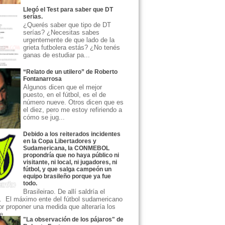
Llegó el Test para saber que DT
serías.
¿Querés saber que tipo de DT
serías? ¿Necesitas sabes
urgentemente de que lado de la
grieta futbolera estás? ¿No tenés
ganas de estudiar pa...
“Relato de un utilero” de Roberto
Fontanarrosa
Algunos dicen que el mejor
puesto, en el fútbol, es el de
número nueve. Otros dicen que es
el diez, pero me estoy refiriendo a
cómo se jug...
Debido a los reiterados incidentes
en la Copa Libertadores y
Sudamericana, la CONMEBOL
propondría que no haya público ni
visitante, ni local, ni jugadores, ni
fútbol, y que salga campeón un
equipo brasileño porque ya fue
todo.
Brasileirao. De allí saldría el
 El máximo ente del fútbol sudamericano
or proponer una medida que alteraría los
...
"La observación de los pájaros" de