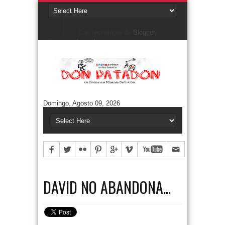
Con tecnología de
Blogger
.
Denunciar abuso
Buscar este blog
Cuentos/ Frases y más
#ELPROGRAMADEFANTINO
CUENTOS DE FÚTBOL
FONTANARROSA
Domingo, Agosto 09, 2026
FRASES
HUMOR GRÁFICO
NIEMBRO
TERMO & LUIS
Aguántanos en Twitter
Tweets by DonPatadon
Pages
Style5
DAVID NO ABANDONA...