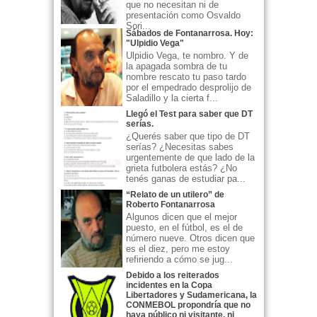
que no necesitan ni de
presentación como Osvaldo
Sori...
Sábados de Fontanarrosa. Hoy:
"Ulpidio Vega"
Ulpidio Vega, te nombro. Y de
la apagada sombra de tu
nombre rescato tu paso tardo
por el empedrado desprolijo de
Saladillo y la cierta f...
Llegó el Test para saber que DT
serías.
¿Querés saber que tipo de DT
serías? ¿Necesitas sabes
urgentemente de que lado de la
grieta futbolera estás? ¿No
tenés ganas de estudiar pa...
“Relato de un utilero” de
Roberto Fontanarrosa
Algunos dicen que el mejor
puesto, en el fútbol, es el de
número nueve. Otros dicen que
es el diez, pero me estoy
refiriendo a cómo se jug...
Debido a los reiterados
incidentes en la Copa
Libertadores y Sudamericana, la
CONMEBOL propondría que no
haya público ni visitante, ni