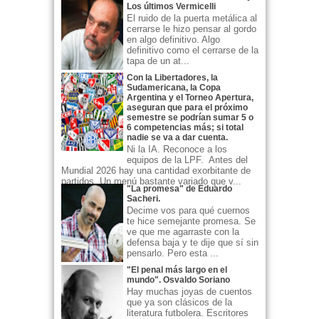
Los últimos Vermicelli
El ruido de la puerta metálica al
cerrarse le hizo pensar al gordo
en algo definitivo. Algo
definitivo como el cerrarse de la
tapa de un at...
Con la Libertadores, la
Sudamericana, la Copa
Argentina y el Torneo Apertura,
aseguran que para el próximo
semestre se podrían sumar 5 o
6 competencias más; si total
nadie se va a dar cuenta.
Ni la IA. Reconoce a los
equipos de la LPF. Antes del
Mundial 2026 hay una cantidad exorbitante de
partidos. Un menú bastante variado que v...
"La promesa" de Eduardo
Sacheri.
Decime vos para qué cuernos
te hice semejante promesa. Se
ve que me agarraste con la
defensa baja y te dije que sí sin
pensarlo. Pero esta ...
"El penal más largo en el
mundo". Osvaldo Soriano
Hay muchas joyas de cuentos
que ya son clásicos de la
literatura futbolera. Escritores