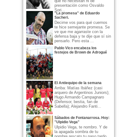
que no necesitan ni de
presentación como Osvaldo
Sori...
"La promesa" de Eduardo
Sacheri.
Decime vos para qué cuernos
te hice semejante promesa. Se
ve que me agarraste con la
defensa baja y te dije que sí sin
pensarlo. Pero esta ...
Pablo Vico encabeza los
festejos de Brown de Adrogué
El Antiequipo de la semana
Arriba: Matías Ibáñez (casi
arquero de Argentinos Juniors);
Hugo Armando Campagnaro
(Defensor, bestia, fan de
Sabella); Alejandro Fanti...
Sábados de Fontanarrosa. Hoy:
"Ulpidio Vega"
Ulpidio Vega, te nombro. Y de
la apagada sombra de tu
nombre rescato tu paso tardo