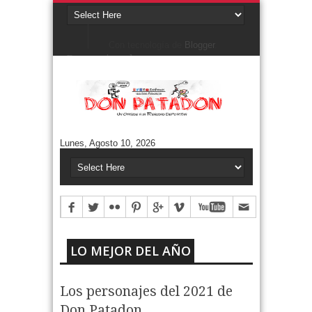
Con tecnología de
Blogger
.
Denunciar abuso
Buscar este blog
Cuentos/ Frases y más
#ELPROGRAMADEFANTINO
CUENTOS DE FÚTBOL
FONTANARROSA
Lunes, Agosto 10, 2026
FRASES
HUMOR GRÁFICO
NIEMBRO
TERMO & LUIS
Aguántanos en Twitter
Tweets by DonPatadon
Pages
Style5
LO MEJOR DEL AÑO
Los personajes del 2021 de
Don Patadon.