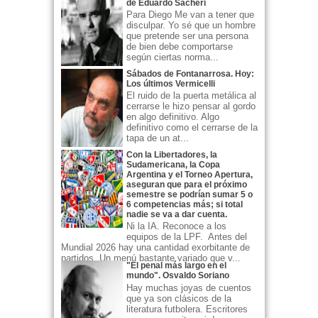
de Eduardo Sacheri
Para Diego Me van a tener que
disculpar. Yo sé que un hombre
que pretende ser una persona
de bien debe comportarse
según ciertas norma...
Sábados de Fontanarrosa. Hoy:
Los últimos Vermicelli
El ruido de la puerta metálica al
cerrarse le hizo pensar al gordo
en algo definitivo. Algo
definitivo como el cerrarse de la
tapa de un at...
Con la Libertadores, la
Sudamericana, la Copa
Argentina y el Torneo Apertura,
aseguran que para el próximo
semestre se podrían sumar 5 o
6 competencias más; si total
nadie se va a dar cuenta.
Ni la IA. Reconoce a los
equipos de la LPF. Antes del
Mundial 2026 hay una cantidad exorbitante de
partidos. Un menú bastante variado que v...
"El penal más largo en el
mundo". Osvaldo Soriano
Hay muchas joyas de cuentos
que ya son clásicos de la
literatura futbolera. Escritores