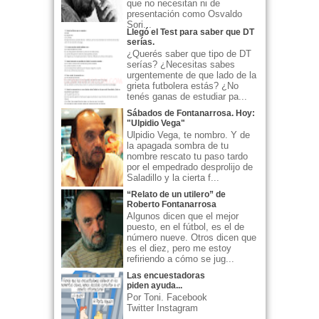
que no necesitan ni de
presentación como Osvaldo
Sori...
Llegó el Test para saber que DT
serías.
¿Querés saber que tipo de DT
serías? ¿Necesitas sabes
urgentemente de que lado de la
grieta futbolera estás? ¿No
tenés ganas de estudiar pa...
Sábados de Fontanarrosa. Hoy:
"Ulpidio Vega"
Ulpidio Vega, te nombro. Y de
la apagada sombra de tu
nombre rescato tu paso tardo
por el empedrado desprolijo de
Saladillo y la cierta f...
“Relato de un utilero” de
Roberto Fontanarrosa
Algunos dicen que el mejor
puesto, en el fútbol, es el de
número nueve. Otros dicen que
es el diez, pero me estoy
refiriendo a cómo se jug...
Las encuestadoras
piden ayuda...
Por Toni. Facebook
Twitter Instagram