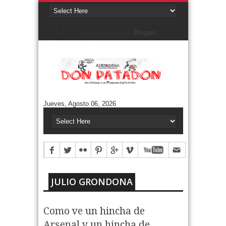
Con tecnología de
Blogger
.
Denunciar abuso
Buscar este blog
Cuentos/ Frases y más
#ELPROGRAMADEFANTINO
CUENTOS DE FÚTBOL
FONTANARROSA
Jueves, Agosto 06, 2026
FRASES
HUMOR GRÁFICO
NIEMBRO
TERMO & LUIS
Aguántanos en Twitter
Tweets by DonPatadon
Pages
Style5
JULIO GRONDONA
Como ve un hincha de
Arsenal y un hincha de