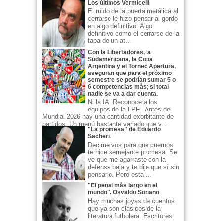
Los últimos Vermicelli
El ruido de la puerta metálica al
cerrarse le hizo pensar al gordo
en algo definitivo. Algo
definitivo como el cerrarse de la
tapa de un at...
Con la Libertadores, la
Sudamericana, la Copa
Argentina y el Torneo Apertura,
aseguran que para el próximo
semestre se podrían sumar 5 o
6 competencias más; si total
nadie se va a dar cuenta.
Ni la IA. Reconoce a los
equipos de la LPF. Antes del
Mundial 2026 hay una cantidad exorbitante de
partidos. Un menú bastante variado que v...
"La promesa" de Eduardo
Sacheri.
Decime vos para qué cuernos
te hice semejante promesa. Se
ve que me agarraste con la
defensa baja y te dije que sí sin
pensarlo. Pero esta ...
"El penal más largo en el
mundo". Osvaldo Soriano
Hay muchas joyas de cuentos
que ya son clásicos de la
literatura futbolera. Escritores