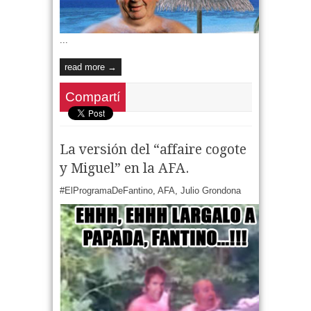
...
read more →
Compartí
La versión del “affaire cogote
y Miguel” en la AFA.
#ElProgramaDeFantino
,
AFA
,
Julio Grondona