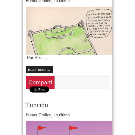
Humor Gráfico
,
Lo último
Por Meiji ...
read more →
Compartí
Función
Humor Gráfico
,
Lo último