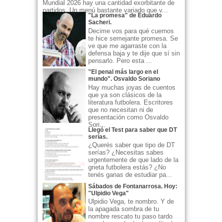
Mundial 2026 hay una cantidad exorbitante de
partidos. Un menú bastante variado que v...
"La promesa" de Eduardo
Sacheri.
Decime vos para qué cuernos
te hice semejante promesa. Se
ve que me agarraste con la
defensa baja y te dije que sí sin
pensarlo. Pero esta ...
"El penal más largo en el
mundo". Osvaldo Soriano
Hay muchas joyas de cuentos
que ya son clásicos de la
literatura futbolera. Escritores
que no necesitan ni de
presentación como Osvaldo
Sori...
Llegó el Test para saber que DT
serías.
¿Querés saber que tipo de DT
serías? ¿Necesitas sabes
urgentemente de que lado de la
grieta futbolera estás? ¿No
tenés ganas de estudiar pa...
Sábados de Fontanarrosa. Hoy:
"Ulpidio Vega"
Ulpidio Vega, te nombro. Y de
la apagada sombra de tu
nombre rescato tu paso tardo