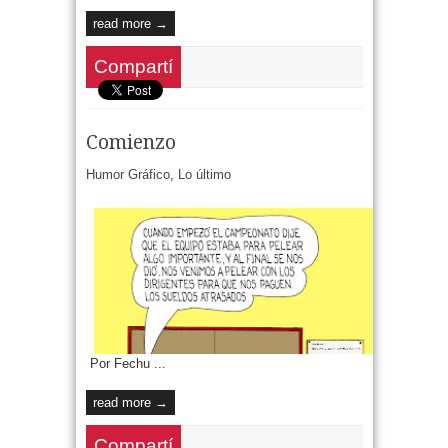
read more →
Compartí
Comienzo
Humor Gráfico
,
Lo último
Por Fechu ...
read more →
Compartí