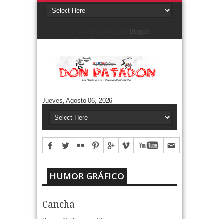
Con tecnología de
Blogger
.
Denunciar abuso
Buscar este blog
Cuentos/ Frases y más
#ELPROGRAMADEFANTINO
CUENTOS DE FÚTBOL
FONTANARROSA
Jueves, Agosto 06, 2026
FRASES
HUMOR GRÁFICO
NIEMBRO
TERMO & LUIS
Aguántanos en Twitter
Tweets by DonPatadon
Pages
Style5
HUMOR GRÁFICO
Cancha