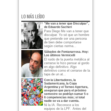
LO MÁS LEÍDO
"Me van a tener que Disculpar",
de Eduardo Sacheri
Para Diego Me van a tener que
disculpar. Yo sé que un hombre
que pretende ser una persona
de bien debe comportarse
según ciertas norma...
Sábados de Fontanarrosa. Hoy:
Los últimos Vermicelli
El ruido de la puerta metálica al
cerrarse le hizo pensar al gordo
en algo definitivo. Algo
definitivo como el cerrarse de la
tapa de un at...
Con la Libertadores, la
Sudamericana, la Copa
Argentina y el Torneo Apertura,
aseguran que para el próximo
semestre se podrían sumar 5 o
6 competencias más; si total
nadie se va a dar cuenta.
Ni la IA. Reconoce a los
equipos de la LPF. Antes del