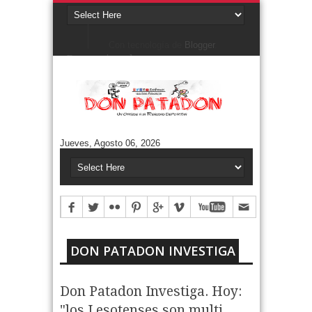
Con tecnología de
Blogger
.
Denunciar abuso
Buscar este blog
Cuentos/ Frases y más
#ELPROGRAMADEFANTINO
CUENTOS DE FÚTBOL
FONTANARROSA
Jueves, Agosto 06, 2026
FRASES
HUMOR GRÁFICO
NIEMBRO
TERMO & LUIS
Aguántanos en Twitter
Tweets by DonPatadon
Pages
Style5
DON PATADON INVESTIGA
Don Patadon Investiga. Hoy:
"los Lesotenses son multi