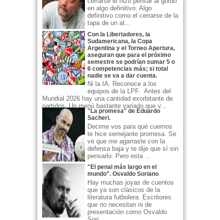
cerrarse le hizo pensar al gordo
en algo definitivo. Algo
definitivo como el cerrarse de la
tapa de un at...
Con la Libertadores, la
Sudamericana, la Copa
Argentina y el Torneo Apertura,
aseguran que para el próximo
semestre se podrían sumar 5 o
6 competencias más; si total
nadie se va a dar cuenta.
Ni la IA. Reconoce a los
equipos de la LPF. Antes del
Mundial 2026 hay una cantidad exorbitante de
partidos. Un menú bastante variado que v...
"La promesa" de Eduardo
Sacheri.
Decime vos para qué cuernos
te hice semejante promesa. Se
ve que me agarraste con la
defensa baja y te dije que sí sin
pensarlo. Pero esta ...
"El penal más largo en el
mundo". Osvaldo Soriano
Hay muchas joyas de cuentos
que ya son clásicos de la
literatura futbolera. Escritores
que no necesitan ni de
presentación como Osvaldo
Sori...