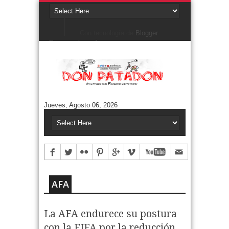
Con tecnología de
Blogger
.
Denunciar abuso
Buscar este blog
Cuentos/ Frases y más
#ELPROGRAMADEFANTINO
CUENTOS DE FÚTBOL
FONTANARROSA
Jueves, Agosto 06, 2026
FRASES
HUMOR GRÁFICO
NIEMBRO
TERMO & LUIS
Aguántanos en Twitter
Tweets by DonPatadon
Pages
Style5
AFA
La AFA endurece su postura
con la FIFA por la reducción